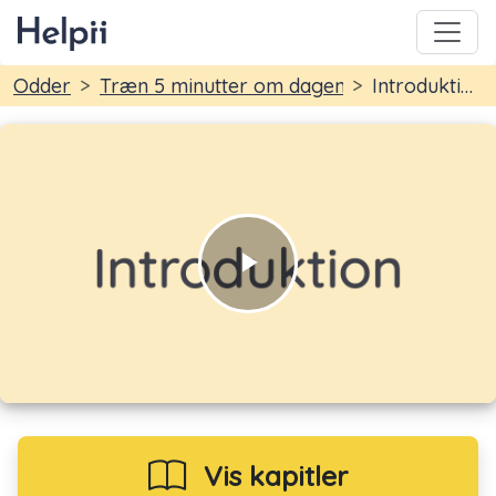
You are here:
Odder
Træn 5 minutter om dagen
Introduktion
Vis næste kapitel
Afspil igen
Play
Video
Vis kapitler